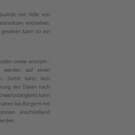
Qualität mit Hilfe von
tensätzen entstehen.
ht gesehen kann so ein
ethoden sowie anonym -
en werden auf einen
en. Somit kann kein
erung der Daten nach
Erwerbstätigkeit) kann
halten bei Bürgern mit
können anschließend
erden.