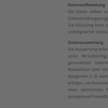
Datenaufbereitung
Die Daten sollten ste
Datenerhebungsprogr
Die Erfassung kann z.
umfangreicher zentral
Datenauswertung
Die Auswertung erfass
unter Berücksichti
gesonderten Datent
Rückschluss oder Hi
Kategorien (z. B. nac
erfolgen, um festzust
einer bestimmten M
passgenaue Präventi