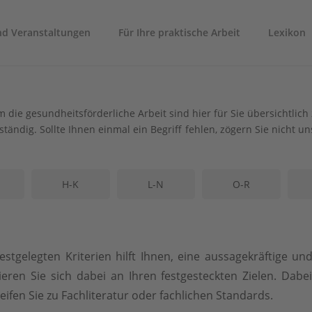
nd Veranstaltungen
Für Ihre praktische Arbeit
Lexikon
m die gesundheitsförderliche Arbeit sind hier für Sie übersichtli
ständig. Sollte Ihnen einmal ein Begriff fehlen, zögern Sie nicht 
H-K
L-N
O-R
estgelegten Kriterien hilft Ihnen, eine aussagekräftige un
eren Sie sich dabei an Ihren festgesteckten Zielen. Dab
eifen Sie zu Fachliteratur oder fachlichen Standards.