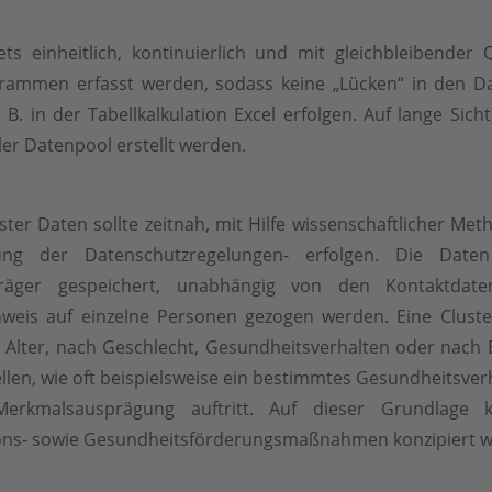
ts einheitlich, kontinuierlich und mit gleichbleibender 
ammen erfasst werden, sodass keine „Lücken“ in den Da
 B. in der Tabellkalkulation Excel erfolgen. Auf lange Sic
er Datenpool erstellt werden.
ter Daten sollte zeitnah, mit Hilfe wissenschaftlicher M
gung der Datenschutzregelungen- erfolgen. Die Dat
räger gespeichert, unabhängig von den Kontaktdat
nweis auf einzelne Personen gezogen werden. Eine Clust
h Alter, nach Geschlecht, Gesundheitsverhalten oder nach 
ellen, wie oft beispielsweise ein bestimmtes Gesundheitsver
erkmalsausprägung auftritt. Auf dieser Grundlage 
ons- sowie Gesundheitsförderungsmaßnahmen konzipiert w